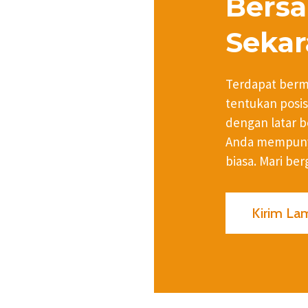
Bers
Sekar
Terdapat berma
tentukan posis
dengan latar b
Anda mempunya
biasa. Mari be
Kirim La