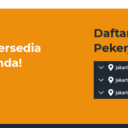
Daft
ersedia
Peker
nda!
Jakar
Jakar
Jakar