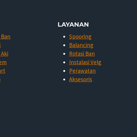
LAYANAN
i Ban
Spooring
i
Balancing
 Aki
Rotasi Ban
Rem
Instalasi Velg
art
Perawatan
p
Aksesoris