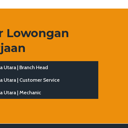
ar Lowongan
jaan
ta Utara | Branch Head
ta Utara | Customer Service
ta Utara | Mechanic