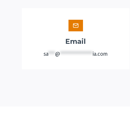
Email
sa
***
@
**************
ia.com